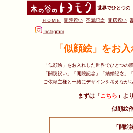
世界でひとつの
ＨＯＭＥ
│
開院祝い
│
卒園記念
│
開店祝い
│
Instagram
「似顔絵」をお入
「似顔絵」をお入れした世界でひとつの
「開院祝い」「開院記念」「結婚記念」
ご依頼主様と一緒にデザインを考えなが
まずは「
こちら
」よ
似顔絵
「開院